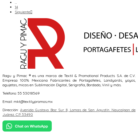
…
14
Siguiente

Ragu y Pimac ® es una marca de Textil & Promotional Products S.A. de C.V.
Empresa 100% Mexicana Fabricantes de Portagafetes, Landyards, yoyos,
agujetas, micas en Sublimación Digital, Serigrafía, Bordado, Vinil y más.
Teléfono: 55 53018569
Email: mkt@textilypromos.mx
Dirección:
Avenida Gustavo Baz Sur 8, Lomas de San Agustín. Naucalpan de
Juárez. C.P. 53490