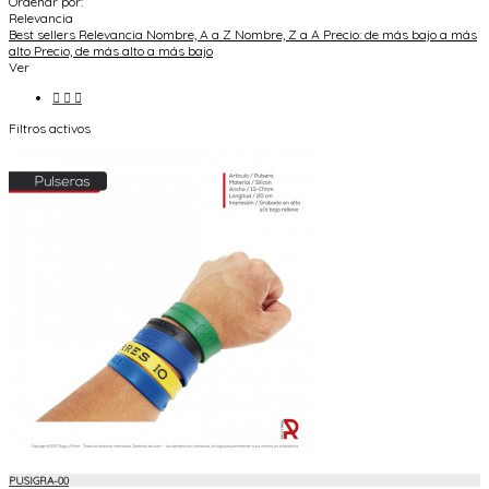
Ordenar por:
Relevancia
Best sellers
Relevancia
Nombre, A a Z
Nombre, Z a A
Precio: de más bajo a más
alto
Precio, de más alto a más bajo
Ver



Filtros activos
PUSIGRA-00