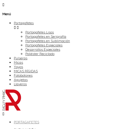

Menú
Portagafetes


Portagafetes Lisos
Portagafetes en Serigrafía
Portagafetes en Sublimación
Portagafetes Especiales
Desarrollos Especiales
Poliéster Reciclado
Pulseras
Micas
Yoyos
MICAS RÍGIDAS
Fotobotones
Agujetas
Llaveros

PORTAGAFETES