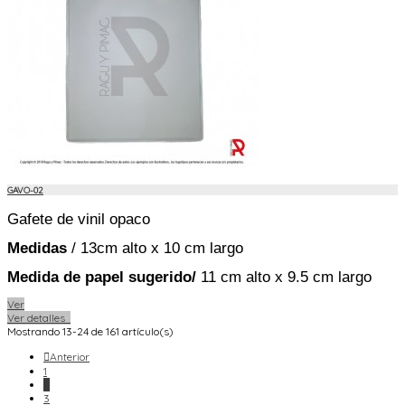
GAVO-02
Gafete de vinil opaco
Medidas
/
13cm alto x 10 cm largo
Medida de papel sugerido
/
11 cm alto x 9.5 cm largo
Ver
Ver detalles
Mostrando 13-24 de 161 artículo(s)

Anterior
1
2
3