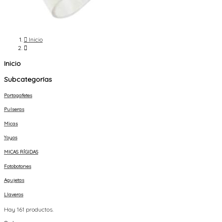

Inicio

Inicio
Subcategorías
Portagafetes
Pulseras
Micas
Yoyos
MICAS RÍGIDAS
Fotobotones
Agujetas
Llaveros
Hay 161 productos.