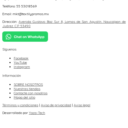
Teléfono: 55 53018569
Email: mkt@textilypromos.mx
Dirección:
Avenida Gustavo Baz Sur 8, Lomas de San Agustín. Naucalpan de
Juárez. C.P. 53490
Síguenos
Facebook
YouTube
Instagram
Información
SOBRE NOSOTROS
Nuestras tiendas
Contacte con nosotros
Mapa del sitio
Términos y condiciones
|
Aviso de privacidad
|
Aviso legal
Desarrollado por
Yaza-Tech