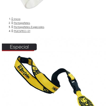

Inicio

Portagafetes

Portagafetes Especiales

PGESPECI-01