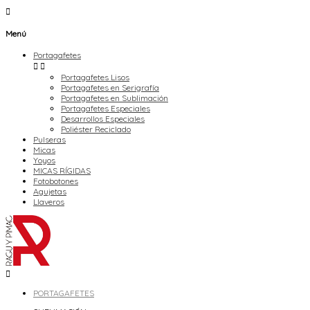

Menú
Portagafetes


Portagafetes Lisos
Portagafetes en Serigrafía
Portagafetes en Sublimación
Portagafetes Especiales
Desarrollos Especiales
Poliéster Reciclado
Pulseras
Micas
Yoyos
MICAS RÍGIDAS
Fotobotones
Agujetas
Llaveros

PORTAGAFETES