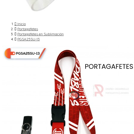

Inicio

Portagafetes

Portagafetes en Sublimación

PGSA25SU-13