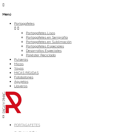

Menú
Portagafetes


Portagafetes Lisos
Portagafetes en Serigrafía
Portagafetes en Sublimación
Portagafetes Especiales
Desarrollos Especiales
Poliéster Reciclado
Pulseras
Micas
Yoyos
MICAS RÍGIDAS
Fotobotones
Agujetas
Llaveros

PORTAGAFETES