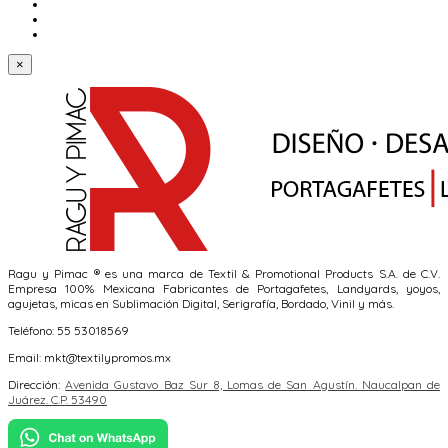
×
Ragu y Pimac ® es una marca de Textil & Promotional Products S.A. de C.V.
Empresa 100% Mexicana Fabricantes de Portagafetes, Landyards, yoyos,
agujetas, micas en Sublimación Digital, Serigrafía, Bordado, Vinil y más.
Teléfono: 55 53018569
Email: mkt@textilypromos.mx
Dirección:
Avenida Gustavo Baz Sur 8, Lomas de San Agustín. Naucalpan de
Juárez. C.P. 53490